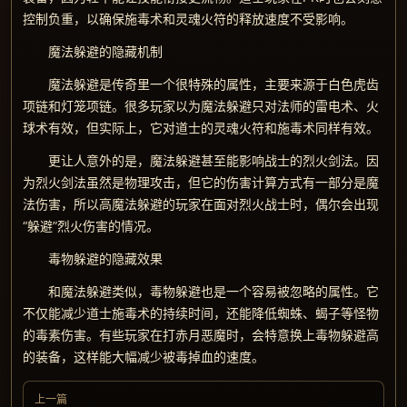
控制负重，以确保施毒术和灵魂火符的释放速度不受影响。
魔法躲避的隐藏机制
魔法躲避是传奇里一个很特殊的属性，主要来源于白色虎齿
项链和灯笼项链。很多玩家以为魔法躲避只对法师的雷电术、火
球术有效，但实际上，它对道士的灵魂火符和施毒术同样有效。
更让人意外的是，魔法躲避甚至能影响战士的烈火剑法。因
为烈火剑法虽然是物理攻击，但它的伤害计算方式有一部分是魔
法伤害，所以高魔法躲避的玩家在面对烈火战士时，偶尔会出现
“躲避”烈火伤害的情况。
毒物躲避的隐藏效果
和魔法躲避类似，毒物躲避也是一个容易被忽略的属性。它
不仅能减少道士施毒术的持续时间，还能降低蜘蛛、蝎子等怪物
的毒素伤害。有些玩家在打赤月恶魔时，会特意换上毒物躲避高
的装备，这样能大幅减少被毒掉血的速度。
上一篇