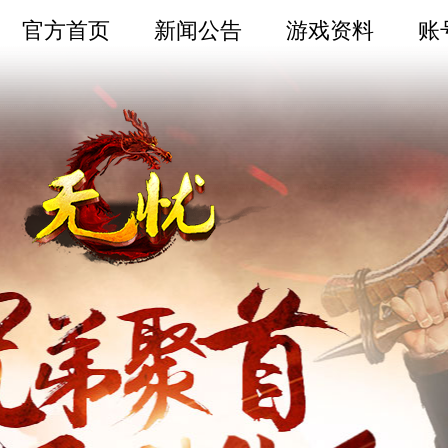
官方首页
新闻公告
游戏资料
账