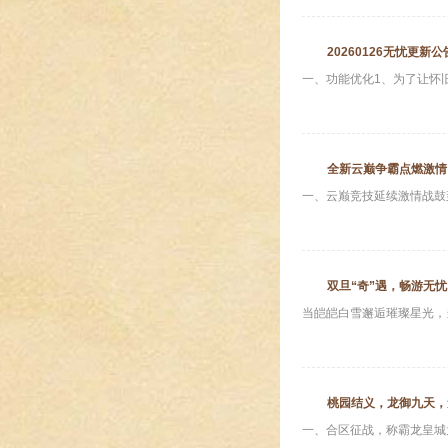
20260126无忧更新公
一、功能优化1、为了让怀旧
全新云巅争霸点燃激情
一、云巅竞技延续激情战鼓轰
双旦“奇”遇，畅游无
当皑皑白雪邂逅璀璨星光，当
桃园结义，龙御九天，
一、合区征战，称霸龙皇城为