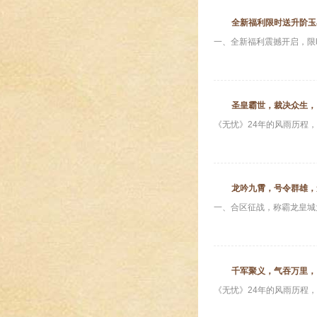
全新福利限时送升阶玉
一、全新福利震撼开启，限时送
圣皇霸世，裁决众生，
《无忧》24年的风雨历程，
龙吟九霄，号令群雄，
一、合区征战，称霸龙皇城为
千军聚义，气吞万里，
《无忧》24年的风雨历程，