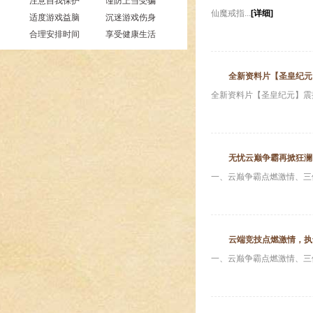
注意自我保护
谨防上当受骗
仙魔戒指...
[详细]
适度游戏益脑
沉迷游戏伤身
合理安排时间
享受健康生活
全新资料片【圣皇纪元
全新资料片【圣皇纪元】震撼
无忧云巅争霸再掀狂澜
一、云巅争霸点燃激情、三倍
云端竞技点燃激情，执
一、云巅争霸点燃激情、三倍