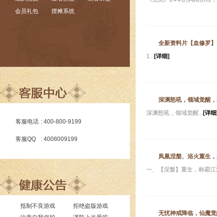
会员礼包
摆摊系统
全新资料片【血修罗】
1...
[详细]
深渊怒吼，领域觉醒，
深渊怒吼，领域觉醒...
[详细
客服电话
: 400-800-9199
客服QQ
: 4008009199
凤凰涅槃、浴火重生，
一、【涅槃】重生，称霸江湖的
抵制不良游戏
拒绝盗版游戏
无忧神戒降临，仙魔觉